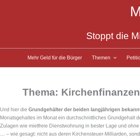
Zum
M
Inhalt
springen
Stoppt die M
Mehr Geld für die Bürger
Themen
Petiti
Thema: Kirchenfinanzen
Und hier die
Grundgehälter der beiden langjährigen bekann
Monatsgehaltes im Monat ein durchschnittliches Grundgehalt de
Zulagen wie mietfreie Dienstwohnung in bester Lage und ohne
… – wie gesagt: nicht aus deren Kirchensteuer-Milliarden, sond