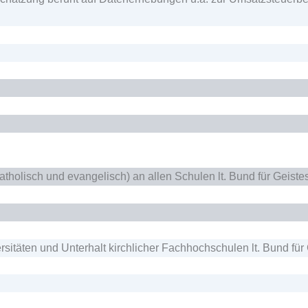
katholisch und evangelisch) an allen Schulen lt. Bund für Geiste
sitäten und Unterhalt kirchlicher Fachhochschulen lt. Bund für