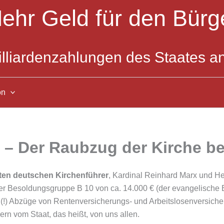
ehr Geld für den Bürg
illiardenzahlungen des Staates an
on
 – Der Raubzug der Kirche be
ten deutschen Kirchenführer
, Kardinal Reinhard Marx und He
r Besoldungsgruppe B 10 von ca. 14.000 € (der evangelische Bi
 (!) Abzüge von Rentenversicherungs- und Arbeitslosenversich
ern vom Staat, das heißt, von uns allen.