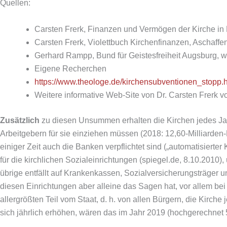
Quellen:
Carsten Frerk, Finanzen und Vermögen der Kirche in
Carsten Frerk, Violettbuch Kirchenfinanzen, Aschaff
Gerhard Rampp, Bund für Geistesfreiheit Augsburg, 
Eigene Recherchen
https://www.theologe.de/kirchensubventionen_stopp.
Weitere informative Web-Site von Dr. Carsten Frerk
Zusätzlich
zu diesen Unsummen erhalten die Kirchen jedes Ja
Arbeitgebern für sie einziehen müssen (2018: 12,60-Milliarden
einiger Zeit auch die Banken verpflichtet sind („automatisierte
für die kirchlichen Sozialeinrichtungen (spiegel.de, 8.10.2010),
übrige entfällt auf Krankenkassen, Sozialversicherungsträger u
diesen Einrichtungen aber alleine das Sagen hat, vor allem be
allergrößten Teil vom Staat, d. h. von allen Bürgern, die Kirc
sich jährlich erhöhen, wären das im Jahr 2019 (hochgerechnet 5