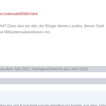
en,hallonds94584.html
lt? Dass also wir alle, die Bürger dieses Landes, dieses Geld
se Milliardensubventionen mit.
 aus dem Jahr 2017, hochgerechnet für das Jahr 2018
reiung und Kapitalertragssteuerbefreiung bereits aus dem Jahr