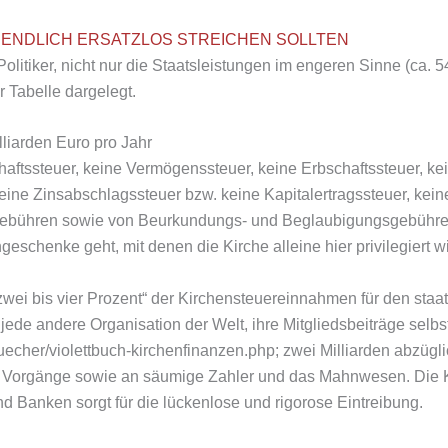
 ENDLICH ERSATZLOS STREICHEN SOLLTEN
iker, nicht nur die Staatsleistungen im engeren Sinne (ca. 540
 Tabelle dargelegt.
lliarden Euro pro Jahr
haftssteuer, keine Vermögenssteuer, keine Erbschaftssteuer, k
ine Zinsabschlagssteuer bzw. keine Kapitalertragssteuer, kein
sgebühren sowie von Beurkundungs- und Beglaubigungsgebühren 
schenke geht, mit denen die Kirche alleine hier privilegiert wi
ei bis vier Prozent“ der Kirchensteuereinnahmen für den staatl
jede andere Organisation der Welt, ihre Mitgliedsbeiträge selb
buecher/violettbuch-kirchenfinanzen.php; zwei Milliarden abzügl
gen Vorgänge sowie an säumige Zahler und das Mahnwesen. Die 
d Banken sorgt für die lückenlose und rigorose Eintreibung.