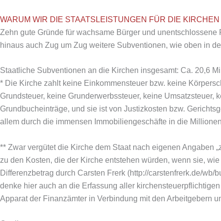
WARUM WIR DIE STAATSLEISTUNGEN FÜR DIE KIRCHEN
Zehn gute Gründe für wachsame Bürger und unentschlossene Polit
hinaus auch Zug um Zug weitere Subventionen, wie oben in der
Staatliche Subventionen an die Kirchen insgesamt: Ca. 20,6 Mi
* Die Kirche zahlt keine Einkommensteuer bzw. keine Körpersc
Grundsteuer, keine Grunderwerbssteuer, keine Umsatzsteuer, ke
Grundbucheinträge, und sie ist von Justizkosten bzw. Gericht
allem durch die immensen Immobiliengeschäfte in die Millionenge
** Zwar vergütet die Kirche dem Staat nach eigenen Angaben „zw
zu den Kosten, die der Kirche entstehen würden, wenn sie, wie 
Differenzbetrag durch Carsten Frerk (http://carstenfrerk.de/wb/
denke hier auch an die Erfassung aller kirchensteuerpflichti
Apparat der Finanzämter in Verbindung mit den Arbeitgebern un