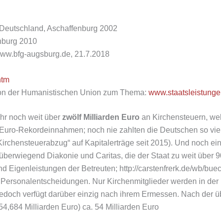
 Deutschland, Aschaffenburg 2002
enburg 2010
www.bfg-augsburg.de, 21.7.2018
htm
 von der Humanistischen Union zum Thema:
www.staatsleistunge
hr noch weit über
zwölf Milliarden Euro
an Kirchensteuern, we
-Euro-Rekordeinnahmen; noch nie zahlten die Deutschen so viel 
r Kirchensteuerabzug“ auf Kapitalerträge seit 2015). Und noch e
 überwiegend Diakonie und Caritas, die der Staat zu weit über 90
nd Eigenleistungen der Betreuten; http://carstenfrerk.de/wb/bue
i Personalentscheidungen. Nur Kirchenmitglieder werden in der
he jedoch verfügt darüber einzig nach ihrem Ermessen. Nach der
4,684 Milliarden Euro) ca. 54 Milliarden Euro