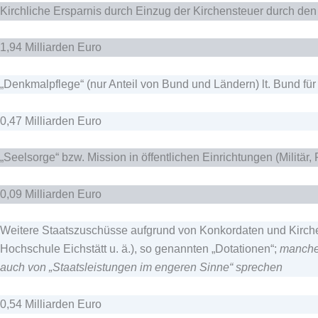
Kirchliche Ersparnis durch Einzug der Kirchensteuer durch den 
1,94 Milliarden Euro
„Denkmalpflege“ (nur Anteil von Bund und Ländern) lt. Bund für
0,47 Milliarden Euro
„Seelsorge“ bzw. Mission in öffentlichen Einrichtungen (Militär, 
0,09 Milliarden Euro
Weitere Staatszuschüsse aufgrund von Konkordaten und Kirchen
Hochschule Eichstätt u. ä.), so genannten „Dotationen“;
manche 
auch von „Staatsleistungen im engeren Sinne“ sprechen
0,54 Milliarden Euro