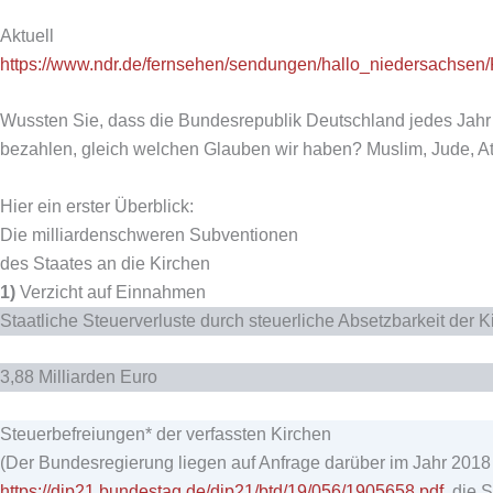
Aktuell
https://www.ndr.de/fernsehen/sendungen/hallo_niedersachsen/
Wussten Sie, dass die Bundesrepublik Deutschland jedes Jahr S
bezahlen, gleich welchen Glauben wir haben? Muslim, Jude, Ath
Hier ein erster Überblick:
Die milliardenschweren Subventionen
des Staates an die Kirchen
1)
Verzicht auf Einnahmen
Staatliche Steuerverluste durch steuerliche Absetzbarkeit der
3,88 Milliarden Euro
Steuerbefreiungen* der verfassten Kirchen
(Der Bundesregierung liegen auf Anfrage darüber im Jahr 2018 
https://dip21.bundestag.de/dip21/btd/19/056/1905658.pdf
, die 