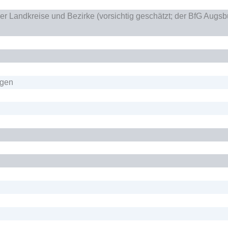
Landkreise und Bezirke (vorsichtig geschätzt; der BfG Augsbur
ngen