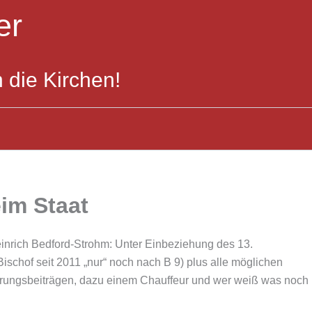
er
 die Kirchen!
im Staat
inrich Bedford-Strohm: Unter Einbeziehung des 13.
schof seit 2011 „nur“ noch nach B 9) plus alle möglichen
erungsbeiträgen, dazu einem Chauffeur und wer weiß was noch