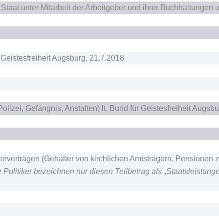
Staat unter Mitarbeit der Arbeitgeber und ihrer Buchhaltungen 
 Geistesfreiheit Augsburg, 21.7.2018
Polizei, Gefängnis, Anstalten) lt. Bund für Geistesfreiheit Augsb
verträgen (Gehälter von kirchlichen Amtsträgern, Pensionen z.
Politiker bezeichnen nur diesen Teilbetrag als „Staatsleistung