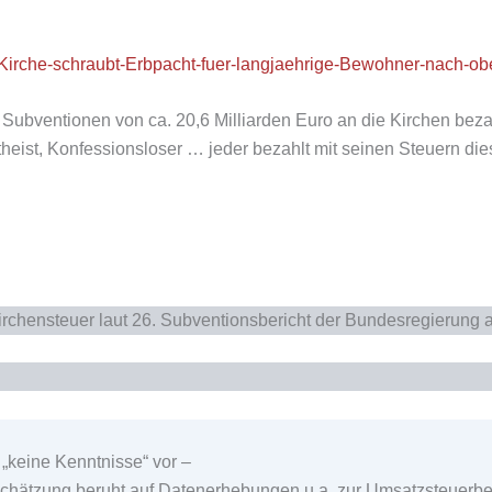
Kirche-schraubt-Erbpacht-fuer-langjaehrige-Bewohner-nach-ob
ubventionen von ca. 20,6 Milliarden Euro an die Kirchen bezah
eist, Konfessionsloser … jeder bezahlt mit seinen Steuern die
 Kirchensteuer laut 26. Subventionsbericht der Bundesregierung
„keine Kenntnisse“ vor –
Schätzung beruht auf Datenerhebungen u.a. zur Umsatzsteuerbef